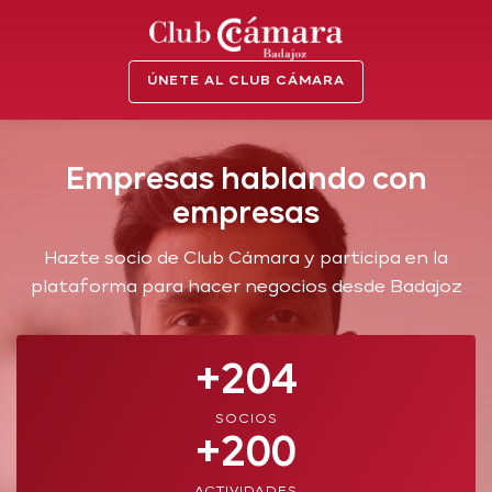
ÚNETE AL CLUB CÁMARA
Empresas hablando con
empresas
Hazte socio de Club Cámara y participa en la
plataforma para hacer negocios desde Badajoz
+204
SOCIOS
+200