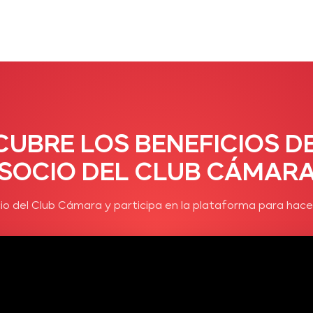
CUBRE LOS BENEFICIOS DE
SOCIO DEL CLUB CÁMAR
io del Club Cámara y participa en la plataforma para hace