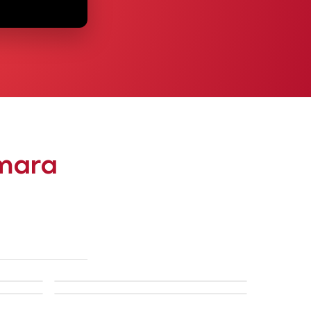
ámara
INQUIBA
CAJA ALMENDRALEJO