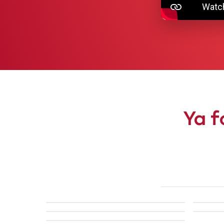
Ya f
ABANCA
HERM
COANDA
UNICA