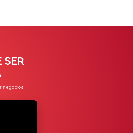
 SER
A
r negocios